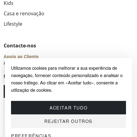
Kids
Casa e renovação
Lifestyle
Contacte-nos
Apoio ao Cliente
Horário de Atendimento: seg – sex 8:00 – 16:00 (UTC+2)
Utilizamos cookies para melhorar a sua experiência de
navegação, fornecer conteúdo personalizado e analisar o
Centro de Ajuda
nosso tráfego. Ao clicar em «Aceitar tudo», consente a
utilização de cookies.
Ligue-nos
Envie-nos um e-mail
ACEITAR TUDO
REJEITAR OUTROS
PREFERÊNCIAS
© 2026 SAYRUG OÜ · KESKLINNA LINNAOSA, AHTRI TN 12, 10151, TALLINN,