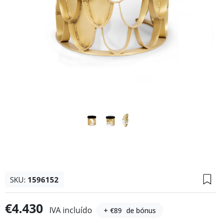
SKU:
1596152
€4.430
IVA incluído
+ €89
de bónus