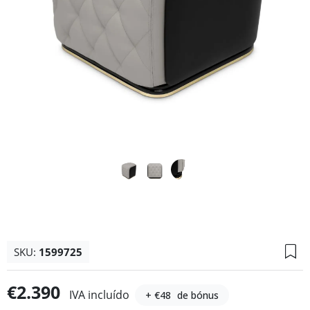
SKU:
1599725
€2.390
IVA incluído
+ €48
de bónus