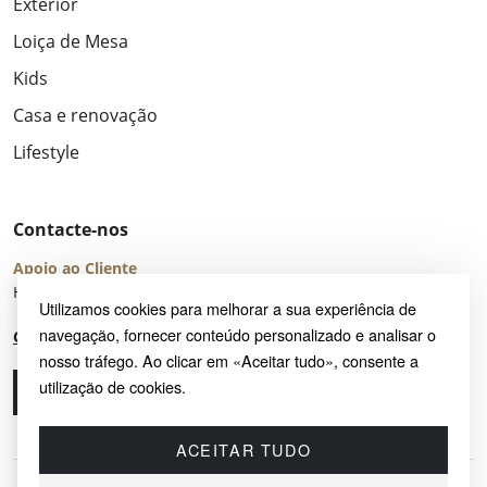
Exterior
Loiça de Mesa
Kids
Casa e renovação
Lifestyle
Contacte-nos
Apoio ao Cliente
Horário de Atendimento: seg – sex 8:00 – 16:00 (UTC+2)
Utilizamos cookies para melhorar a sua experiência de
navegação, fornecer conteúdo personalizado e analisar o
Centro de Ajuda
nosso tráfego. Ao clicar em «Aceitar tudo», consente a
utilização de cookies.
Ligue-nos
Envie-nos um e-mail
ACEITAR TUDO