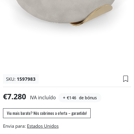
SKU:
1597983
€7.280
IVA incluído
+ €146
de bónus
Viu mais barato? Nós cobrimos a oferta – garantido!
Envia para: