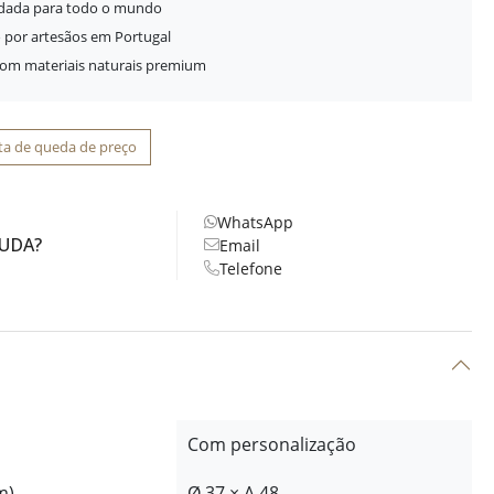
idada para todo o mundo
 por artesãos em Portugal
com materiais naturais premium
ta de queda de preço
WhatsApp
JUDA?
Email
Telefone
Com personalização
m)
Ø 37 × A 48