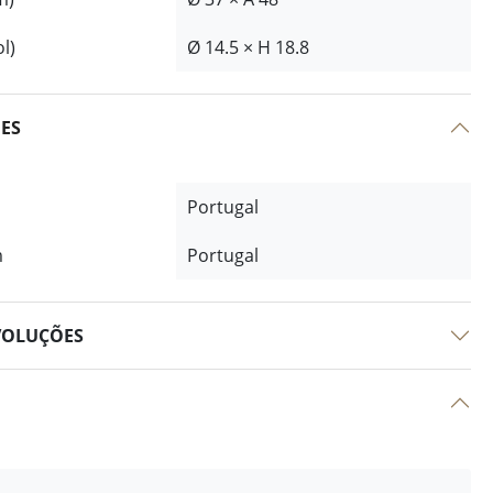
l)
Ø 14.5 × H 18.8
ÕES
Portugal
m
Portugal
VOLUÇÕES