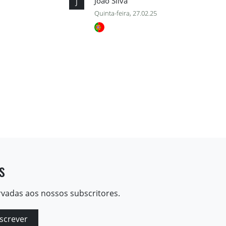
João Silva
J
Quinta-feira, 27.02.25
s
rvadas aos nossos subscritores.
screver