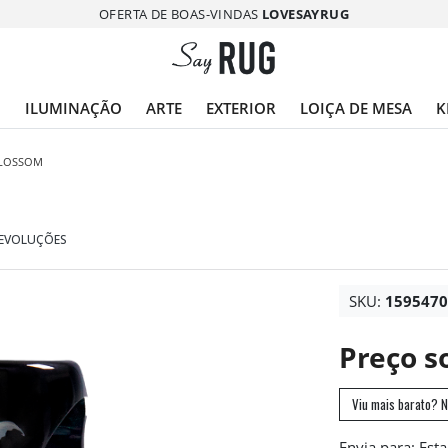
OFERTA DE BOAS-VINDAS
LOVESAYRUG
O
ILUMINAÇÃO
ARTE
EXTERIOR
LOIÇA DE MESA
K
LOSSOM
DEVOLUÇÕES
SKU:
159547
Preço s
Viu mais barato? N
Envia para: