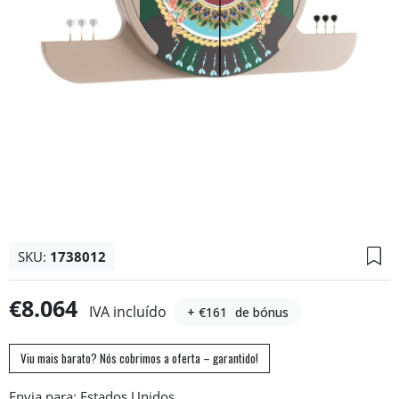
SKU:
1738012
€8.064
IVA incluído
+ €161
de bónus
Viu mais barato? Nós cobrimos a oferta – garantido!
Envia para: