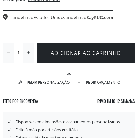
undefined
Estados Unidos
undefined
SayRUG.com
ADICIONAR AO CARRINHO
ou
PEDIR PERSONALIZAÇÃO
PEDIR ORÇAMENTO
FEITO POR ENCOMENDA
ENVIO EM
10-12 SEMANAS
Disponível em dimensões e acabamentos personalizados
Feito à mão por artesãos em Itália
Entrega cuidada para todo o mundo