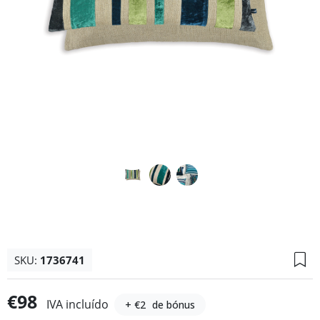
SKU:
1736741
€98
IVA incluído
+ €2
de bónus