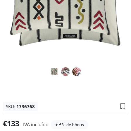
SKU:
1736768
€133
IVA incluído
+ €3
de bónus