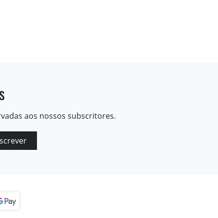
s
rvadas aos nossos subscritores.
screver