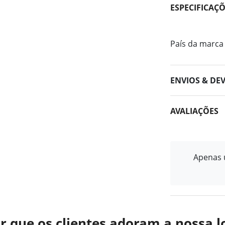
ESPECIFICAÇ
País da marca
ENVIOS & DE
AVALIAÇÕES
Apenas u
r que os clientes adoram a nossa l