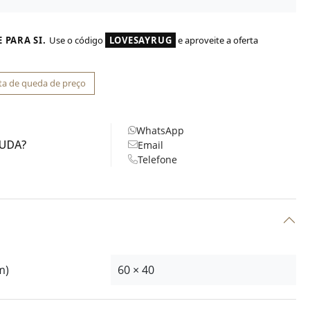
 PARA SI.
Use o código
LOVESAYRUG
e aproveite a oferta
ta de queda de preço
WhatsApp
JUDA?
Email
Telefone
m)
60 × 40