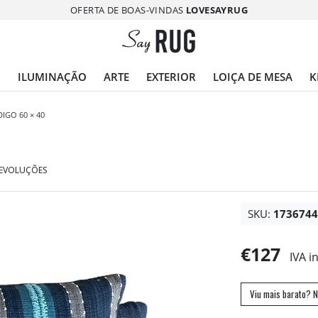
OFERTA DE BOAS-VINDAS
LOVESAYRUG
O
ILUMINAÇÃO
ARTE
EXTERIOR
LOIÇA DE MESA
K
IGO 60 × 40
DEVOLUÇÕES
SKU:
173674
€127
IVA i
Viu mais barato? N