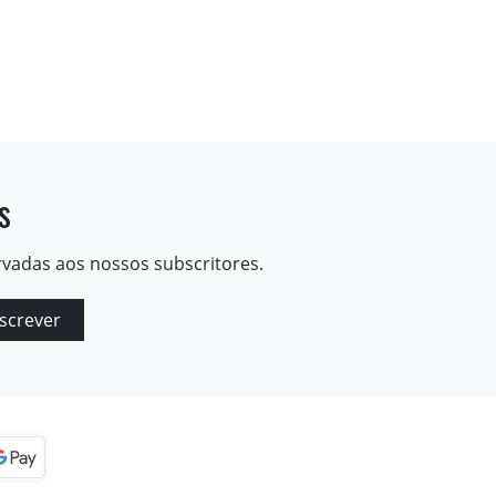
s
rvadas aos nossos subscritores.
screver