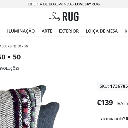
OFERTA DE BOAS-VINDAS
LOVESAYRUG
O
ILUMINAÇÃO
ARTE
EXTERIOR
LOIÇA DE MESA
K
UBERGINE 50 × 50
 × 50
DEVOLUÇÕES
SKU:
173678
€139
IVA i
Viu mais barato? N