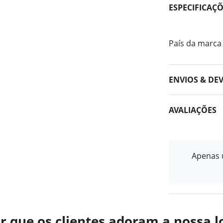
ESPECIFICAÇ
País da marca
ENVIOS & DE
AVALIAÇÕES
Apenas u
r que os clientes adoram a nossa l