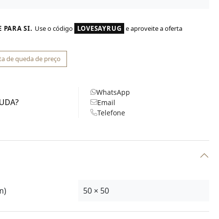
 PARA SI.
Use o código
LOVESAYRUG
e aproveite a oferta
ta de queda de preço
WhatsApp
JUDA?
Email
Telefone
m)
50 × 50