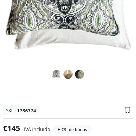
SKU:
1736774
€145
IVA incluído
+ €3
de bónus