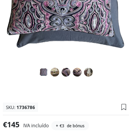
SKU:
1736786
€145
IVA incluído
+ €3
de bónus