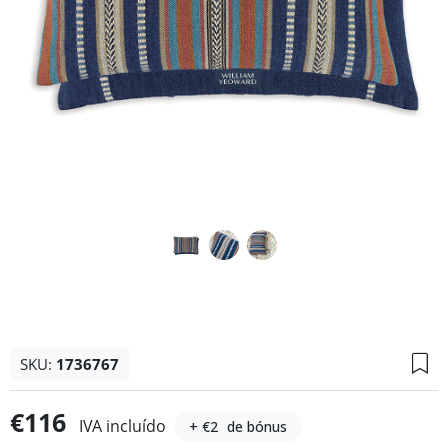
SKU:
1736767
€116
IVA incluído
+ €2
de bónus