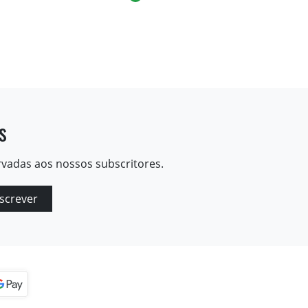
s
rvadas aos nossos subscritores.
screver