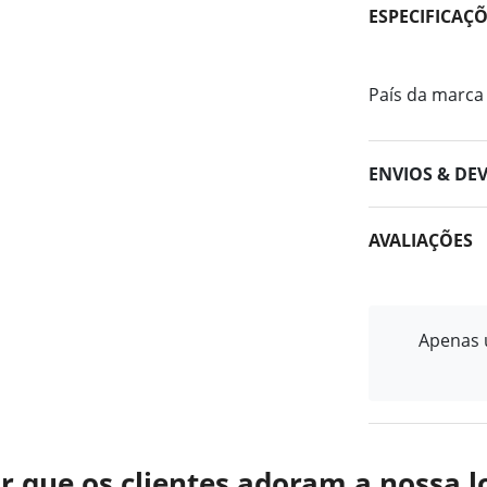
ESPECIFICAÇ
País da marca
ENVIOS & DE
AVALIAÇÕES
Apenas u
r que os clientes adoram a nossa l