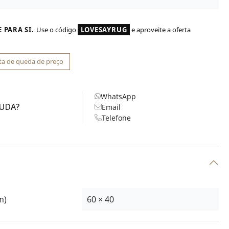
 PARA SI.
Use o código
LOVESAYRUG
e aproveite a oferta
ta de queda de preço
WhatsApp
JUDA?
Email
Telefone
m)
60 × 40