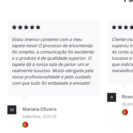
Estou imenso contente com o meu
Cliente mu
tapete novo! O processo de encomenda
superou to
foi simples, a comunicação foi excelente
As cores s
e o produto é de qualidade superior. O
luxuoso e
tapete dá à nossa sala de jantar um ar
que indica
realmente luxuoso. Muito obrigada pela
maravilhos
vossa profissionalidade e pelo cuidado
com que tudo foi embalado e enviado!
Rica
R
Quarta
Mariana Oliveira
M
Sexta-feira, 10.01.25