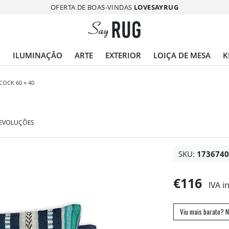
OFERTA DE BOAS-VINDAS
LOVESAYRUG
O
ILUMINAÇÃO
ARTE
EXTERIOR
LOIÇA DE MESA
K
OCK 60 × 40
DEVOLUÇÕES
SKU:
173674
€116
IVA i
Viu mais barato? N