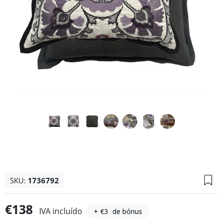
SKU:
1736792
€138
IVA incluído
+ €3
de bónus